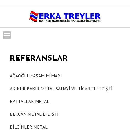
Skip
to
content
REFERANSLAR
AĞAOĞLU YAŞAM MİMARI
AK-KUR BAKIR METAL SANAYİ VE TİCARET LTD.ŞTİ.
BATTALLAR METAL
BEKCAN METAL LTD.ŞTİ.
BİLGİNLER METAL